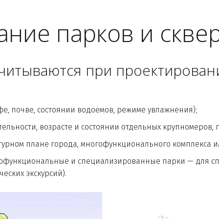
ние парков и скве
читываются при проектировани
фе, почве, состоянии водоемов, режиме увлажнения);
тельности, возрасте и состоянии отдельных крупномеров, 
турном плане города, многофункционального комплекса или
офункциональные и специализированные парки — для спо
еских экскурсий).