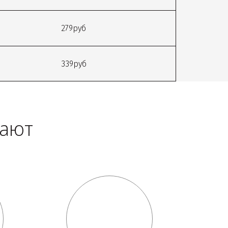
279руб
339руб
тают