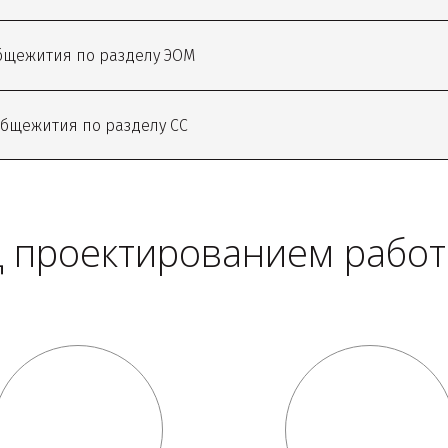
бщежития по разделу ЭОМ
бщежития по разделу СС
 проектированием рабо