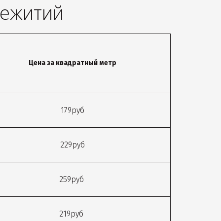
щежитий
Цена за квадратный метр
179руб
229руб
259руб
219руб